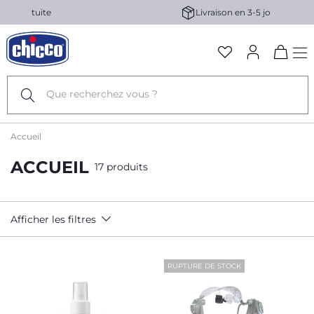
Livraison en 3-5 jours ouvrés
Ba
☰
la
na
Accueil
ACCUEIL
17 produits
Afficher les filtres
RUPTURE DE STOCK