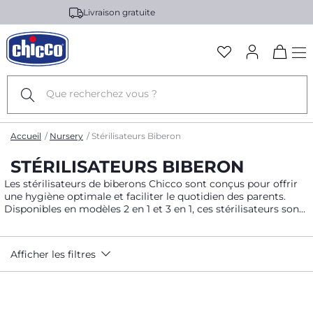
e
Livraison en 3-5 jours ouvrés
Ba
☰
la
na
Accueil
Nursery
Stérilisateurs Biberon
STÉRILISATEURS BIBERON
Les
stérilisateurs de biberons Chicco
sont conçus pour offrir
une hygiène optimale et faciliter le quotidien des parents.
Disponibles en modèles
2 en 1
et
3 en 1
, ces stérilisateurs sont
polyvalents et permettent de stériliser non seulement les
biberons, mais aussi les tétines et autres accessoires
d’allaitement.
Afficher les filtres
Les modèles
2 en 1
combinent stérilisation et chauffage,
tandis que les
3 en 1
offrent une solution complète qui inclut
également la fonction de séchage, garantissant que vos
biberons et accessoires sont prêts à être utilisés rapidement.
En éliminant 99,9 % des bactéries et germes, nos