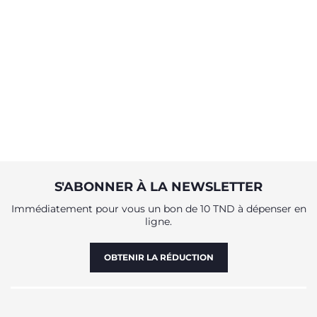
stérilisateurs assurent la sécurité de votre bébé lors des repas.
Faciles à utiliser et compatibles avec tous les biberons Chicco,
ces appareils se caractérisent par un design compact qui
s'intègre parfaitement dans votre cuisine. Optez pour les
stérilisateurs Chicco pour investir dans la santé de votre
enfant et profiter de chaque instant avec sérénité, en sachant
que vous lui offrez le meilleur.
S'ABONNER À LA NEWSLETTER
Immédiatement pour vous un bon de 10 TND à dépenser en
ligne.
OBTENIR LA RÉDUCTION