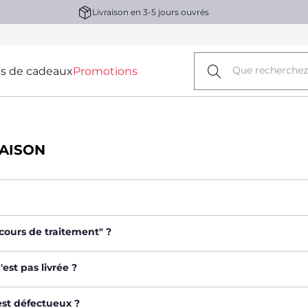
Livraison en 3-5 jours ouvrés
s de cadeaux
Promotions
AISON
ours de traitement" ?
st pas livrée ?
est défectueux ?